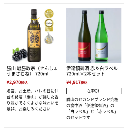
勝山 戦勝政宗（せんしょ
伊達領御酒 赤＆白ラベル
うまさむね） 720ml
720ml×2本セット
¥
2,970
¥
4,917
税込
税込
贈答、お土産、ハレの日に仙
在庫切れ
台の銘酒「勝山」が醸した香
勝山のセカンドブランド究極
り豊かでふくよかな味わいを
の食中酒「伊達領御酒」の
是非、お楽しみください
「白ラベル」と「赤ラベル」
のセットです