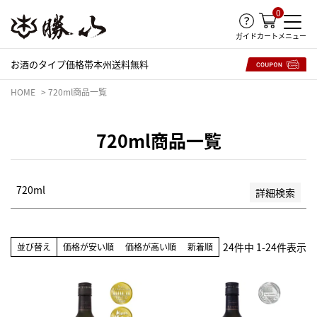
0
並び順
ガイド
メニュー
カート
新着順
登録順
お酒のタイプ
価格帯
本州送料無料
価格が安い順
価格が高い順
HOME
720ml商品一覧
優先度順
レビュー順
720ml商品一覧
キーワードヒット順
検索
720ml
詳細検索
24
件中
1
-
24
件表示
並び替え
価格が安い順
価格が高い順
新着順