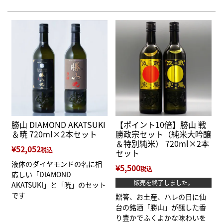
勝山 DIAMOND AKATSUKI
【ポイント10倍】勝山 戦
＆暁 720ml×2本セット
勝政宗セット（純米大吟醸
＆特別純米） 720ml×2本
¥
52,052
税込
セット
液体のダイヤモンドの名に相
¥
5,500
税込
応しい「DIAMOND
販売を終了しました。
AKATSUKI」と「暁」のセット
です
贈答、お土産、ハレの日に仙
台の銘酒「勝山」が醸した香
り豊かでふくよかな味わいを