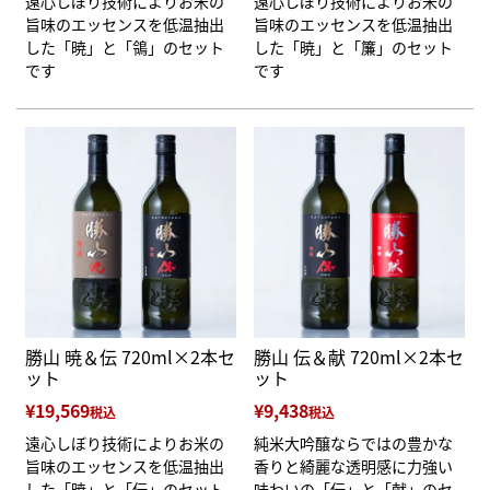
遠心しぼり技術によりお米の
遠心しぼり技術によりお米の
旨味のエッセンスを低温抽出
旨味のエッセンスを低温抽出
した「暁」と「鴒」のセット
した「暁」と「簾」のセット
です
です
勝山 暁＆伝 720ml×2本セ
勝山 伝＆献 720ml×2本セ
ット
ット
¥
19,569
¥
9,438
税込
税込
遠心しぼり技術によりお米の
純米大吟醸ならではの豊かな
旨味のエッセンスを低温抽出
香りと綺麗な透明感に力強い
した「暁」と「伝」のセット
味わいの「伝」と「献」のセ