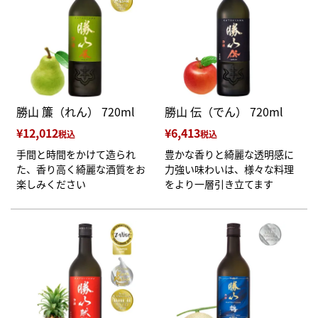
勝山 簾（れん） 720ml
勝山 伝（でん） 720ml
¥
12,012
¥
6,413
税込
税込
手間と時間をかけて造られ
豊かな香りと綺麗な透明感に
た、香り高く綺麗な酒質をお
力強い味わいは、様々な料理
楽しみください
をより一層引き立てます