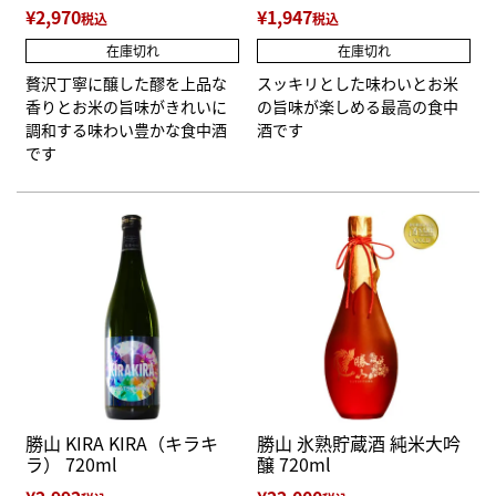
¥
2,970
¥
1,947
税込
税込
在庫切れ
在庫切れ
贅沢丁寧に醸した醪を上品な
スッキリとした味わいとお米
香りとお米の旨味がきれいに
の旨味が楽しめる最高の食中
調和する味わい豊かな食中酒
酒です
です
勝山 KIRA KIRA（キラキ
勝山 氷熟貯蔵酒 純米大吟
ラ） 720ml
醸 720ml