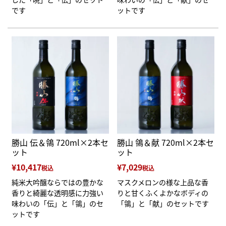
です
ットです
勝山 伝＆鴒 720ml×2本セ
勝山 鴒＆献 720ml×2本セ
ット
ット
¥
10,417
¥
7,029
税込
税込
純米大吟醸ならではの豊かな
マスクメロンの様な上品な香
香りと綺麗な透明感に力強い
りと甘くふくよかなボディの
味わいの「伝」と「鴒」のセ
「鴒」と「献」のセットです
ットです