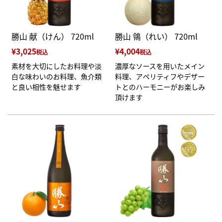
勝山 献（けん） 720ml
勝山 鴒（れい） 720ml
¥
3,025
¥
4,004
税込
税込
素材を大切にしたお料理や淡
濃厚なソースを用いたメイン
白な味わいのお料理、魚介類
料理、アペリティフやデザー
と良い相性を魅せます
トとのハーモニーがお楽しみ
頂けます