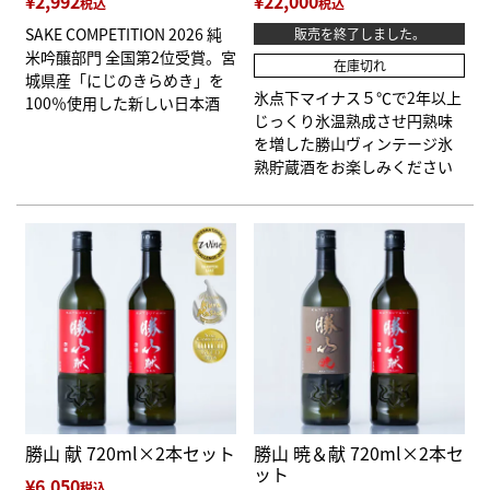
¥
2,992
¥
22,000
税込
税込
SAKE COMPETITION 2026 純
販売を終了しました。
米吟醸部門 全国第2位受賞。宮
在庫切れ
城県産「にじのきらめき」を
氷点下マイナス５℃で2年以上
100％使用した新しい日本酒
じっくり氷温熟成させ円熟味
を増した勝山ヴィンテージ氷
熟貯蔵酒をお楽しみください
勝山 献 720ml×2本セット
勝山 暁＆献 720ml×2本セ
ット
¥
6,050
税込