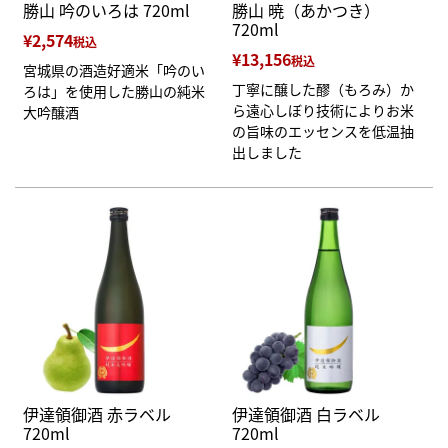
勝山 吟のいろは 720ml
勝山 暁（あかつき）
720ml
¥
2,574
税込
¥
13,156
税込
宮城県の酒造好適米「吟のい
丁寧に醸した醪（もろみ）か
ろは」を使用した勝山の純米
ら遠心しぼり技術によりお米
大吟醸酒
の旨味のエッセンスを低温抽
出しました
伊達領御酒 赤ラベル
伊達領御酒 白ラベル
720ml
720ml