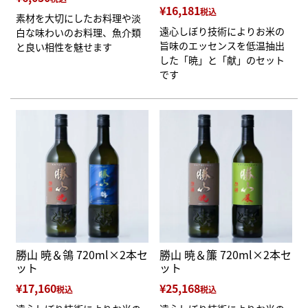
¥
16,181
税込
素材を大切にしたお料理や淡
遠心しぼり技術によりお米の
白な味わいのお料理、魚介類
旨味のエッセンスを低温抽出
と良い相性を魅せます
した「暁」と「献」のセット
です
勝山 暁＆鴒 720ml×2本セ
勝山 暁＆簾 720ml×2本セ
ット
ット
¥
17,160
¥
25,168
税込
税込