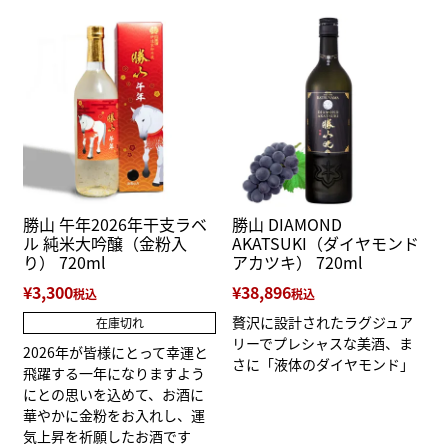
勝山 午年2026年干支ラベ
勝山 DIAMOND
ル 純米大吟醸（金粉入
AKATSUKI（ダイヤモンド
り） 720ml
アカツキ） 720ml
¥
3,300
¥
38,896
税込
税込
贅沢に設計されたラグジュア
在庫切れ
リーでプレシャスな美酒、ま
2026年が皆様にとって幸運と
さに「液体のダイヤモンド」
飛躍する一年になりますよう
にとの思いを込めて、お酒に
華やかに金粉をお入れし、運
気上昇を祈願したお酒です