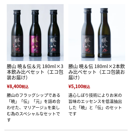
勝山 暁＆伝＆元 180ml×3
勝山 暁＆伝 180ml×2本飲
本飲み比べセット（エコ包
み比べセット（エコ包装お
装お届け）
届け）
¥
8,400
¥
5,100
税込
税込
勝山のフラッグシップである
遠心しぼり技術によりお米の
「暁」「伝」「元」を詰め合
旨味のエッセンスを低温抽出
わせた、マリアージュを楽し
した「暁」と「伝」のセット
む為のスペシャルなセットで
です
す