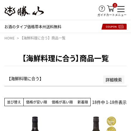
0
並び順
ガイド
メニュー
カート
新着順
登録順
お酒のタイプ
価格帯
本州送料無料
価格が安い順
価格が高い順
HOME
【海鮮料理に合う】商品一覧
優先度順
レビュー順
【海鮮料理に合う】商品一覧
キーワードヒット順
検索
【海鮮料理に合う】
詳細検索
18
件中
1
-
18
件表示
並び替え
価格が安い順
価格が高い順
新着順