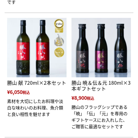
です
勝山 献 720ml×2本セット
勝山 暁＆伝＆元 180ml×3
本ギフトセット
¥
6,050
税込
¥
8,900
税込
素材を大切にしたお料理や淡
勝山のフラッグシップである
白な味わいのお料理、魚介類
「暁」「伝」「元」を専用の
と良い相性を魅せます
ギフトケースにお入れした、
ご贈答に最適なセットです