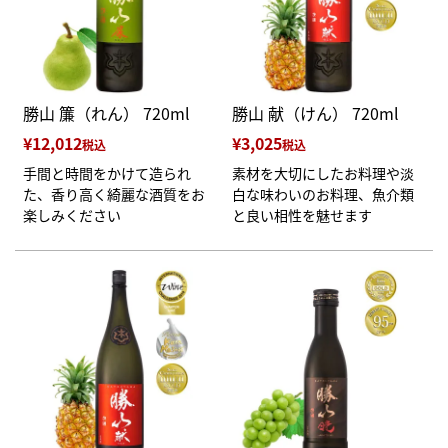
勝山 簾（れん） 720ml
勝山 献（けん） 720ml
¥
12,012
¥
3,025
税込
税込
手間と時間をかけて造られ
素材を大切にしたお料理や淡
た、香り高く綺麗な酒質をお
白な味わいのお料理、魚介類
楽しみください
と良い相性を魅せます