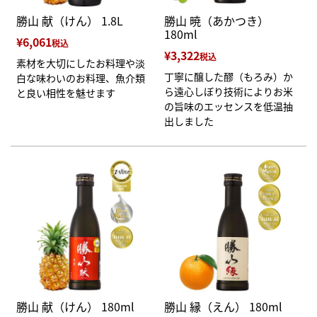
勝山 献（けん） 1.8L
勝山 暁（あかつき）
180ml
¥
6,061
税込
¥
3,322
税込
素材を大切にしたお料理や淡
丁寧に醸した醪（もろみ）か
白な味わいのお料理、魚介類
ら遠心しぼり技術によりお米
と良い相性を魅せます
の旨味のエッセンスを低温抽
出しました
勝山 献（けん） 180ml
勝山 縁（えん） 180ml