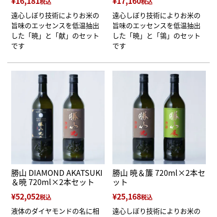
¥
16,181
¥
17,160
税込
税込
遠心しぼり技術によりお米の
遠心しぼり技術によりお米の
旨味のエッセンスを低温抽出
旨味のエッセンスを低温抽出
した「暁」と「献」のセット
した「暁」と「鴒」のセット
です
です
勝山 DIAMOND AKATSUKI
勝山 暁＆簾 720ml×2本セ
＆暁 720ml×2本セット
ット
¥
52,052
¥
25,168
税込
税込
液体のダイヤモンドの名に相
遠心しぼり技術によりお米の