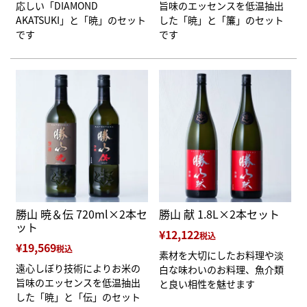
応しい「DIAMOND
旨味のエッセンスを低温抽出
AKATSUKI」と「暁」のセット
した「暁」と「簾」のセット
です
です
勝山 暁＆伝 720ml×2本セ
勝山 献 1.8L×2本セット
ット
¥
12,122
税込
¥
19,569
税込
素材を大切にしたお料理や淡
遠心しぼり技術によりお米の
白な味わいのお料理、魚介類
旨味のエッセンスを低温抽出
と良い相性を魅せます
した「暁」と「伝」のセット