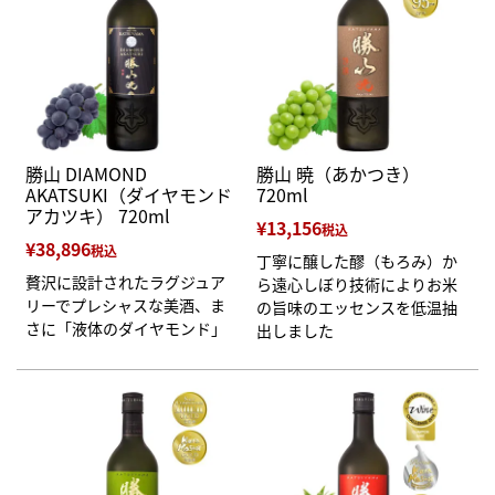
勝山 DIAMOND
勝山 暁（あかつき）
AKATSUKI（ダイヤモンド
720ml
アカツキ） 720ml
¥
13,156
税込
¥
38,896
税込
丁寧に醸した醪（もろみ）か
贅沢に設計されたラグジュア
ら遠心しぼり技術によりお米
リーでプレシャスな美酒、ま
の旨味のエッセンスを低温抽
さに「液体のダイヤモンド」
出しました