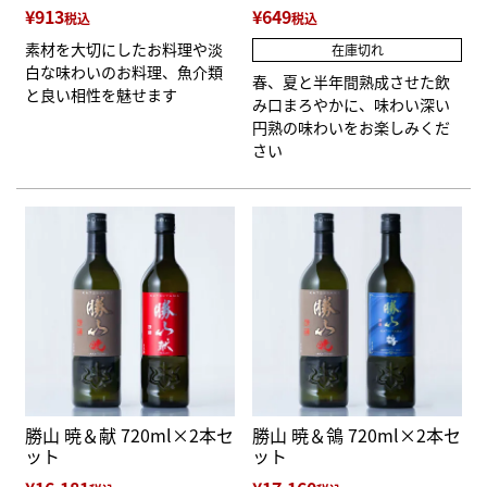
¥
913
¥
649
税込
税込
素材を大切にしたお料理や淡
在庫切れ
白な味わいのお料理、魚介類
春、夏と半年間熟成させた飲
と良い相性を魅せます
み口まろやかに、味わい深い
円熟の味わいをお楽しみくだ
さい
勝山 暁＆献 720ml×2本セ
勝山 暁＆鴒 720ml×2本セ
ット
ット