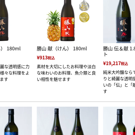
 180ml
勝山 献（けん） 180ml
勝山 伝＆献 1
ト
¥
913
税込
¥
19,217
税込
麗な透明感に力
素材を大切にしたお料理や淡白
純米大吟醸なら
様々な料理をよ
な味わいのお料理、魚介類と良
りと綺麗な透明
ます
い相性を魅せます
いの「伝」と「
す