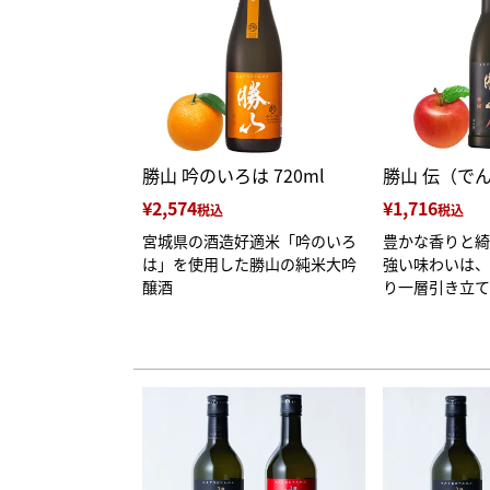
勝山 吟のいろは 720ml
勝山 伝（でん）
¥
2,574
¥
1,716
税込
税込
宮城県の酒造好適米「吟のいろ
豊かな香りと綺
は」を使用した勝山の純米大吟
強い味わいは、
醸酒
り一層引き立て