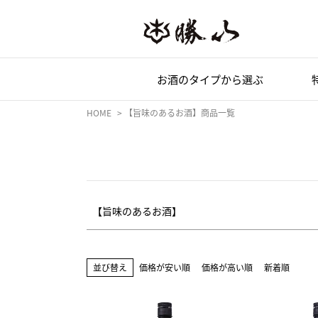
商品タグ
セール
限定
再入荷
翌日発送
サイズ
指定なし
S
M
22.5cm
23.0cm
お酒のタイプ
から選ぶ
カラー
レッド
ブルー
イエロー
HOME
【旨味のあるお酒】商品一覧
【旨味のあるお酒】
並び替え
価格が安い順
価格が高い順
新着順