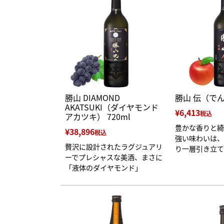
勝山 DIAMOND
勝山 伝（でん）
AKATSUKI（ダイヤモンド
¥
6,413
税込
アカツキ） 720ml
豊かな香りと綺
¥
38,896
税込
強い味わいは、
贅沢に設計されたラグジュアリ
り一層引き立て
ーでプレシャスな美酒、まさに
「液体のダイヤモンド」