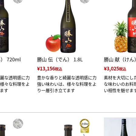
 720ml
勝山 伝（でん） 1.8L
勝山 献（けん）
¥
13,156
¥
3,025
税込
税込
麗な透明感に力
豊かな香りと綺麗な透明感に力
素材を大切にし
様々な料理をよ
強い味わいは、様々な料理をよ
な味わいのお料
ます
り一層引き立てます
い相性を魅せま