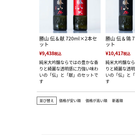
勝山 伝＆献 720ml×2本セ
勝山 伝＆鴒 7
ット
ット
¥
9,438
¥
10,417
税込
税込
純米大吟醸ならではの豊かな香
純米大吟醸なら
りと綺麗な透明感に力強い味わ
りと綺麗な透明
いの「伝」と「献」のセットで
いの「伝」と「
す
す
並び替え
価格が安い順
価格が高い順
新着順