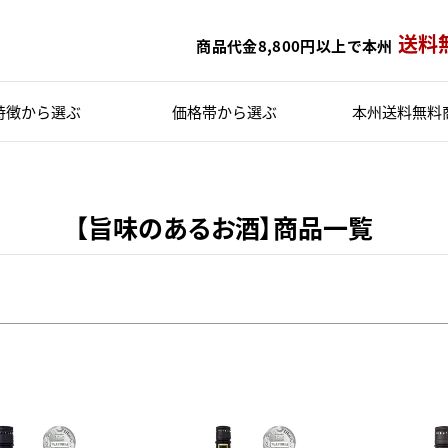
バンドル販売
送料
商品代金8,800円以上で本州
予約商品
予約商品のみを表示
特徴から選ぶ
価格帯
から選ぶ
本州送料無料
並び順
新着順
登録順
価格が安
レビュー順
キーワードヒッ
【旨味のあるお酒】商品一覧
検索