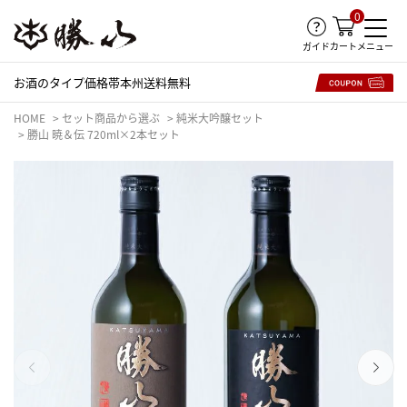
0
ガイド
メニュー
カート
お酒のタイプ
価格帯
本州送料無料
HOME
セット商品から選ぶ
純米大吟醸セット
勝山 暁＆伝 720ml×2本セット