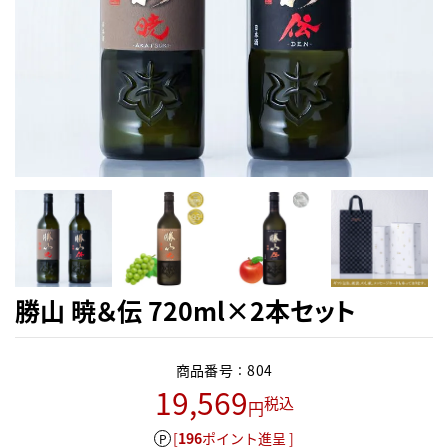
勝山 暁＆伝 720ml×2本セット
商品番号
804
19,569
税込
[
196
ポイント進呈 ]