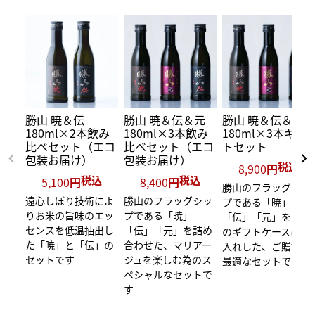
勝山 暁＆伝
勝山 暁＆伝＆元
勝山 暁＆伝＆元
180ml×2本飲み
180ml×3本飲み
180ml×3本ギフ
比べセット（エコ
比べセット（エコ
トセット
包装お届け）
包装お届け）
税込
8,900
税込
税込
5,100
8,400
勝山のフラッグシッ
遠心しぼり技術によ
勝山のフラッグシッ
プである「暁」
りお米の旨味のエッ
プである「暁」
「伝」「元」を専用
センスを低温抽出し
「伝」「元」を詰め
のギフトケースにお
た「暁」と「伝」の
合わせた、マリアー
入れした、ご贈答に
セットです
ジュを楽しむ為のス
最適なセットです
ペシャルなセットで
す