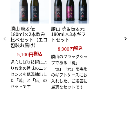
勝山 暁＆伝
勝山 暁＆伝＆元
180ml×2本飲み
180ml×3本ギフ
比べセット（エコ
トセット
包装お届け）
税込
8,900
税込
5,100
勝山のフラッグシッ
遠心しぼり技術によ
プである「暁」
りお米の旨味のエッ
「伝」「元」を専用
センスを低温抽出し
のギフトケースにお
た「暁」と「伝」の
入れした、ご贈答に
セットです
最適なセットです