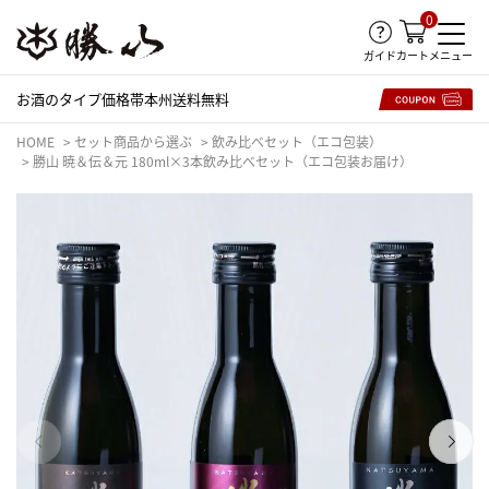
0
ガイド
メニュー
カート
お酒のタイプ
価格帯
本州送料無料
HOME
セット商品から選ぶ
飲み比べセット（エコ包装）
勝山 暁＆伝＆元 180ml×3本飲み比べセット（エコ包装お届け）