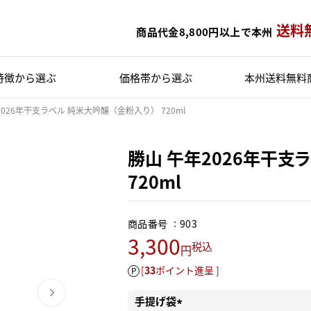
送料
商品代金8,800円以上で本州
特徴から選ぶ
価格帯
から選ぶ
本州送料無料
2026年干支ラベル 純米大吟醸（金粉入り） 720ml
勝山 午年2026年干支
720ml
商品番号
903
3,300
税込
[
33
ポイント進呈 ]
手提げ袋