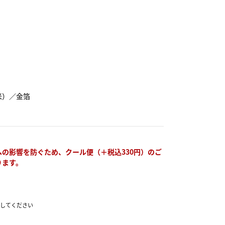
米）／金箔
してください