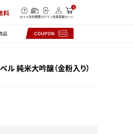
0
無料
会社概要
会員登録
ログイン
ガイド
カート
商品
ラベル 純米大吟醸（金粉入り）