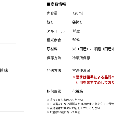
■商品情報
内容量
720ml
絞り
袋搾り
アルコール
16度
精米歩合
50%
原材料
米（国産）、米麹（国産
保存方法
冷暗所保存
発送方法
常温便お届
梱包形態
化粧箱
※振ってからお飲みください
※日の当たらない場所または冷蔵庫に瓶を立てて保管
※開封後はお早めにお召し上がりください
※お酒は20歳になってから