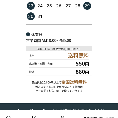
23
24
25
26
27
28
29
30
31
休業日
営業時間 AM10:00~PM5:00
送料一口分（商品代金8,800円以上）
送料無料
本州
550
円
北海道・四国・九州
880
円
沖縄
全国送料無料
商品代金20,000円以上で
到着後すぐお召し上がりいただく場合は
クール便＋税込330円で承っております